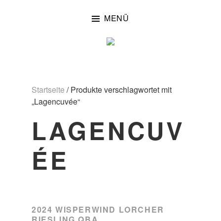
Zum
Inhalt
MENÜ
springen
Startseite
/ Produkte verschlagwortet mit
„Lagencuvée“
LAGENCUV
ÉE
2024 WISPERWIND LORCHER
RIESLING QBA