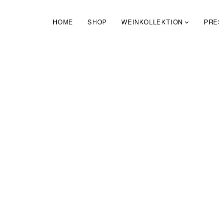
Zum
Inhalt
HOME
SHOP
WEINKOLLEKTION
PRE
springen