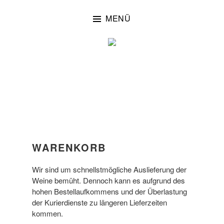
Zum
Inhalt
MENÜ
springen
Eltville/Rheingau
WEINGUT EVA
FRICKE
WARENKORB
Wir sind um schnellstmögliche Auslieferung der
Weine bemüht. Dennoch kann es aufgrund des
hohen Bestellaufkommens und der Überlastung
der Kurierdienste zu längeren Lieferzeiten
kommen.