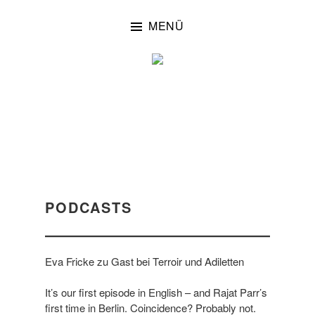
Zum
Inhalt
MENÜ
springen
Eltville/Rheingau
WEINGUT EVA
FRICKE
PODCASTS
Eva Fricke zu Gast bei Terroir und Adiletten
It’s our first episode in English – and Rajat Parr’s
first time in Berlin. Coincidence? Probably not.