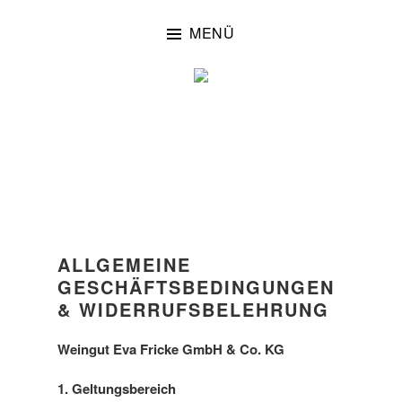
Zum
Inhalt
MENÜ
springen
Eltville/Rheingau
WEINGUT EVA
FRICKE
ALLGEMEINE
GESCHÄFTSBEDINGUNGEN
& WIDERRUFSBELEHRUNG
Weingut Eva Fricke GmbH & Co. KG
1. Geltungsbereich