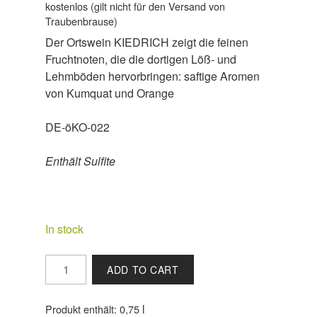
kostenlos (gilt nicht für den Versand von
Traubenbrause)
Der Ortswein KIEDRICH zeigt die feinen
Fruchtnoten, die die dortigen Löß- und
Lehmböden hervorbringen: saftige Aromen
von Kumquat und Orange
DE-öKO-022
Enthält Sulfite
In stock
2024
ADD TO CART
KIEDRICH
Riesling
l
Produkt enthält: 0,75
QbA