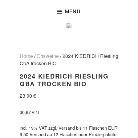
Skip
to
MENU
content
Home
/
Ortsweine
/ 2024 KIEDRICH Riesling
QbA trocken BIO
2024 KIEDRICH RIESLING
QBA TROCKEN BIO
23,00
€
30,67
€
/
l
incl. 19% VAT
zzgl. Versand bis 11 Flaschen EUR
9,50 Versand ab 12 Flaschen oder Probierpakete