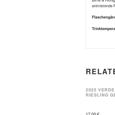
animierende P
Flaschengär
Trinktempera
RELAT
2025 VERDE
RIESLING Q
17,00
€