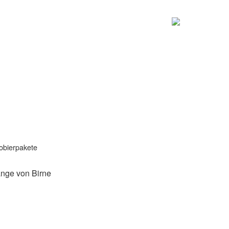
obierpakete
änge von Birne