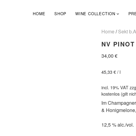
Skip
to
HOME
SHOP
WINE COLLECTION
PR
content
Home
/
Sekt b.A
NV PINOT
34,00
€
45,33
€
/
l
incl. 19% VAT
zzg
kostenlos (gilt n
Im Champagner-S
& Honigmelone, 
12,5 % alc./vol.