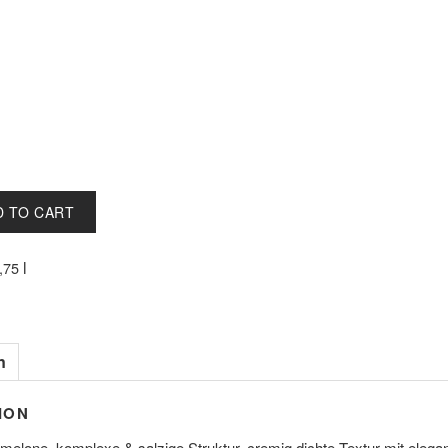
D TO CART
l
0,75
n
ION
melone, komplexe & salzige Struktur, cremig dichte Textur mit elegan