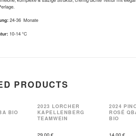
erlage.
ung:
24-36 Monate
tur:
10-14 °C
ED PRODUCTS
2023 LORCHER
2024 PIN
BA BIO
KAPELLENBERG
ROSÉ QB
TEAMWEIN
BIO
29,00
€
14,00
€