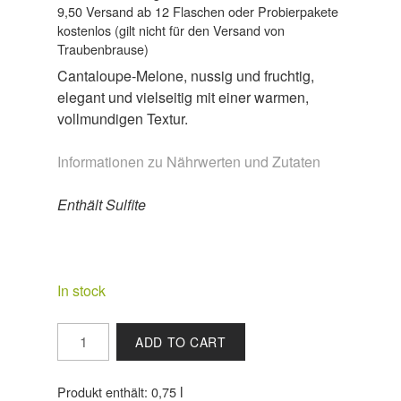
9,50 Versand ab 12 Flaschen oder Probierpakete
kostenlos (gilt nicht für den Versand von
Traubenbrause)
Cantaloupe-Melone, nussig und fruchtig,
elegant und vielseitig mit einer warmen,
vollmundigen Textur.
Informationen zu Nährwerten und Zutaten
Enthält Sulfite
In stock
2025
ADD TO CART
Weissburgunder
Lorcher
l
Produkt enthält: 0,75
Krone