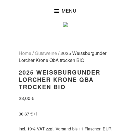
Skip
to
MENU
content
Home
/
Gutsweine
/ 2025 Weissburgunder
Lorcher Krone QbA trocken BIO
2025 WEISSBURGUNDER
LORCHER KRONE QBA
TROCKEN BIO
23,00
€
30,67
€
/
l
incl. 19% VAT
zzgl. Versand bis 11 Flaschen EUR