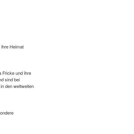
 ihre Heimat
a Fricke und ihre
d sind bei
 in den weltweiten
sondere
n 3 besten
im Gault&Millau
s 2015“ der FAZ,