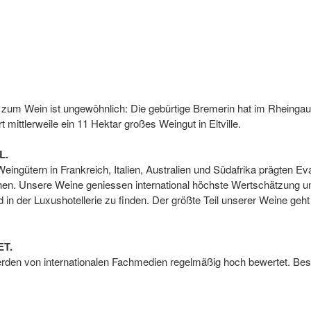
zum Wein ist ungewöhnlich: Die gebürtige Bremerin hat im Rheingau
 mittlerweile ein 11 Hektar großes Weingut in Eltville.
L.
eingütern in Frankreich, Italien, Australien und Südafrika prägten Ev
en. Unsere Weine geniessen international höchste Wertschätzung un
in der Luxushotellerie zu finden. Der größte Teil unserer Weine geht
T.
den von internationalen Fachmedien regelmäßig hoch bewertet. Be
der Aufstieg zu 5 F im Feinschmecker 2019/20, der uns damit zu de
eingaus und den 21 besten Deutschlands zählt. Sowie drei Trauben 
Riesling Heroine 2016“ von Stuart Pigott, „Winzer-Aufsteiger des Jahre