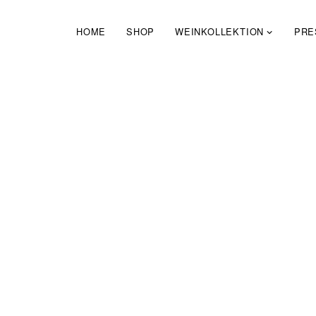
Zum
Inhalt
HOME
SHOP
WEINKOLLEKTION
PRE
springen