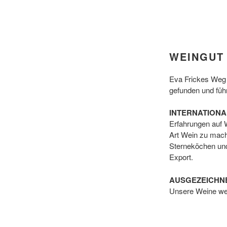
WEINGUT
Eva Frickes Weg 
gefunden und führt
INTERNATIONA
Erfahrungen auf W
Art Wein zu mach
Sterneköchen und 
Export.
AUSGEZEICHNE
Unsere Weine wer
Anerkennung wie 
Betrieben des Rh
2018, die Titel „