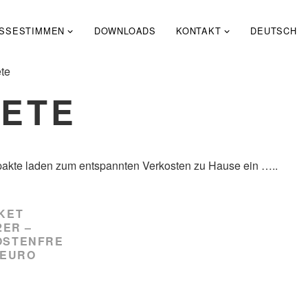
SSESTIMMEN
DOWNLOADS
KONTAKT
DEUTSCH
te
ETE
pakte laden zum entspannten Verkosten zu Hause ein …..
KET
2ER –
OSTENFRE
6 EURO