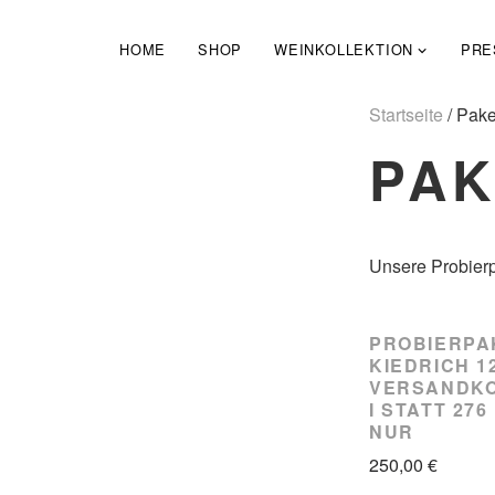
Zum
Inhalt
HOME
SHOP
WEINKOLLEKTION
PRE
springen
Startseite
/ Pake
PAK
Unsere Probier
PROBIERPA
KIEDRICH 1
VERSANDK
I STATT 27
NUR
250,00
€