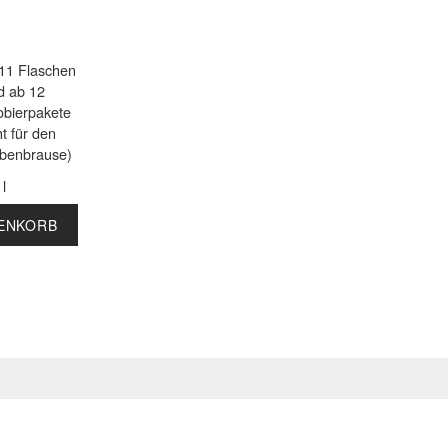
 11 Flaschen
d ab 12
obierpakete
ht für den
ubenbrause)
9
l
RENKORB