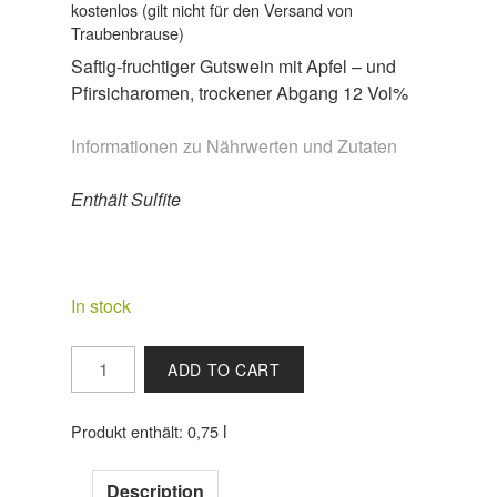
kostenlos (gilt nicht für den Versand von
Traubenbrause)
Saftig-fruchtiger Gutswein mit Apfel – und
Pfirsicharomen, trockener Abgang 12 Vol%
Informationen zu Nährwerten und Zutaten
Enthält Sulfite
In stock
2024
ADD TO CART
RHEINGAU
Riesling
l
Produkt enthält: 0,75
QbA
trocken
quantity
Description