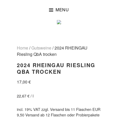
Skip
to
MENU
content
Home
/
Gutsweine
/ 2024 RHEINGAU
Riesling QbA trocken
2024 RHEINGAU RIESLING
QBA TROCKEN
17,00
€
22,67
€
/
l
incl. 19% VAT
zzgl. Versand bis 11 Flaschen EUR
9,50 Versand ab 12 Flaschen oder Probierpakete