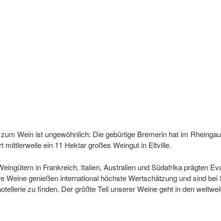
zum Wein ist ungewöhnlich: Die gebürtige Bremerin hat im Rheingau
 mittlerweile ein 11 Hektar großes Weingut in Eltville.
eingütern in Frankreich, Italien, Australien und Südafrika prägten Eva
 Weine genießen international höchste Wertschätzung und sind bei
otellerie zu finden. Der größte Teil unserer Weine geht in den weltwei
n der Lagen, die teils sehr alten Reben und die natürlichen Ereigni