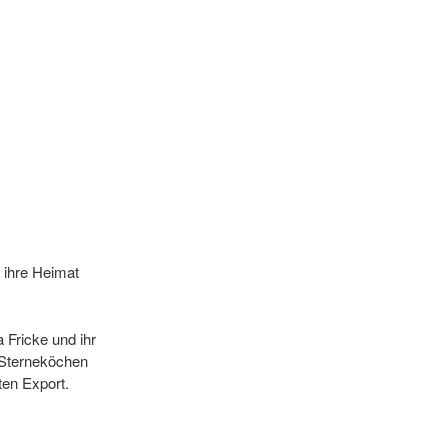
 ihre Heimat
 Fricke und ihr
 Sterneköchen
ten Export.
sse machen die